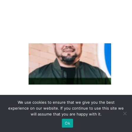
w
a
g
e
n
D
o
in
te
re
s
s
We use cookies to ensure that we give you the best
e
experience on our website. If you continue to use this site we
à
will assume that you are happy with it.
c
Ok
o