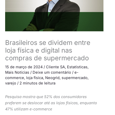
Brasileiros se dividem entre
loja física e digital nas
compras de supermercado
15 de março de 2024
/
Cliente SA
,
Estatísticas
,
Mais Notícias
/
Deixe um comentário
/
e-
commerce
,
loja física
,
Neogrid
,
supermercado
,
varejo
/
2 minutos de leitura
Pesquisa mostra que 52% dos consumidores
preferem se deslocar até as lojas físicas, enquanto
47% utilizam e-commerce