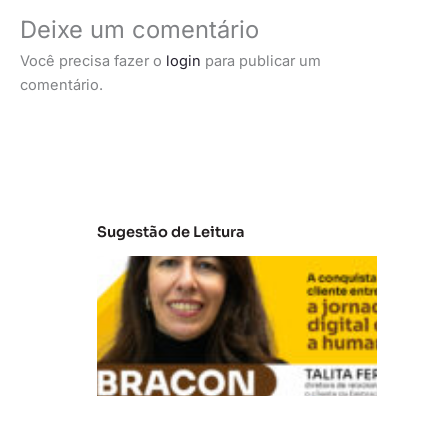
Deixe um comentário
Você precisa fazer o
login
para publicar um
comentário.
Sugestão de Leitura
E
m
b
ra
c
o
n: