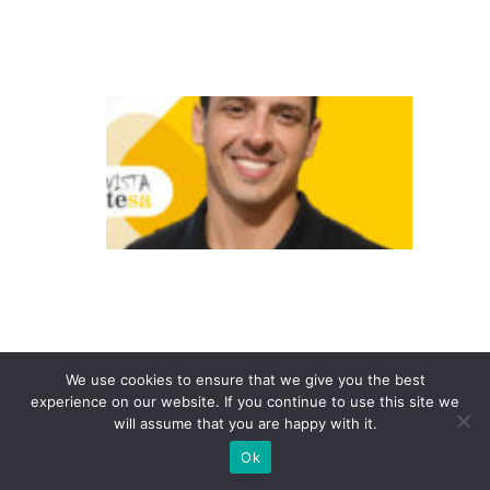
ã
o
A
a
p
o
st
a
n
a
e
We use cookies to ensure that we give you the best
x
experience on our website. If you continue to use this site we
p
will assume that you are happy with it.
e
Ok
ri