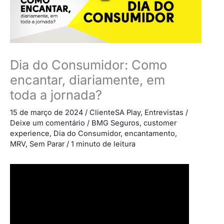
Dia do Consumidor: Como
encantar, diariamente, em
toda a jornada?
15 de março de 2024
/
ClienteSA Play
,
Entrevistas
/
Deixe um comentário
/
BMG Seguros
,
customer
experience
,
Dia do Consumidor
,
encantamento
,
MRV
,
Sem Parar
/
1 minuto de leitura