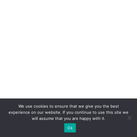
2,
6
%
n
o
e
-
c
o
m
m
e
r
We use cookies to ensure that we give you the best
experience on our website. If you continue to use this site we
c
will assume that you are happy with it.
e
Ok
D