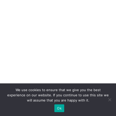
b
ra
r
ef
i
ci
ê
n
ci
a
e
e
x
We use cookies to ensure that we give you the best
p
experience on our website. If you continue to use this site we
will assume that you are happy with it.
e
Ok
ri