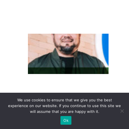
g
e
n
D
o
in
te
re
s
s
e
We use cookies to ensure that we give you the best
à
experience on our website. If you continue to use this site we
c
will assume that you are happy with it.
o
Ok
n