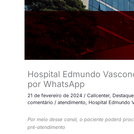
Hospital Edmundo Vasconc
por WhatsApp
21 de fevereiro de 2024
/
Callcenter
,
Destaque 
comentário
/
atendimento
,
Hospital Edmundo 
Por meio desse canal, o paciente poderá procu
pré-atendimento