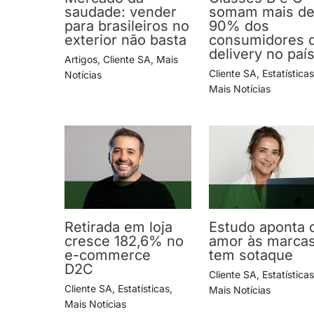
saudade: vender
somam mais d
para brasileiros no
90% dos
exterior não basta
consumidores 
delivery no paí
Artigos
,
Cliente SA
,
Mais
Cliente SA
,
Estatística
Notícias
Mais Notícias
Retirada em loja
Estudo aponta 
cresce 182,6% no
amor às marca
e-commerce
tem sotaque
D2C
Cliente SA
,
Estatística
Cliente SA
,
Estatísticas
,
Mais Notícias
Mais Notícias