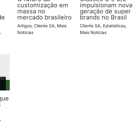
e
customização em
impulsionam nova
massa no
geração de super
de
mercado brasileiro
brands no Brasil
s
Artigos
,
Cliente SA
,
Mais
Cliente SA
,
Estatísticas
,
s
,
Notícias
Mais Notícias
que
s
s
,