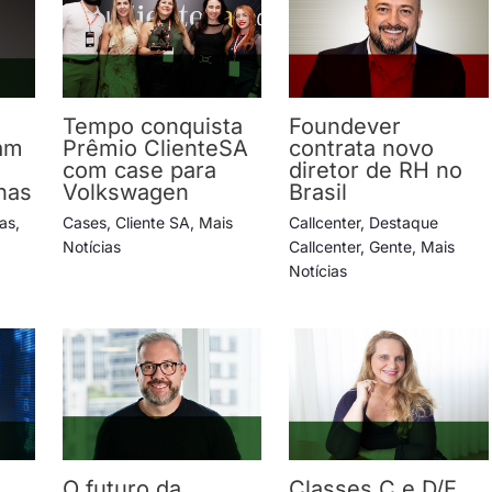
Tempo conquista
Foundever
am
Prêmio ClienteSA
contrata novo
com case para
diretor de RH no
has
Volkswagen
Brasil
ias
,
Cases
,
Cliente SA
,
Mais
Callcenter
,
Destaque
Notícias
Callcenter
,
Gente
,
Mais
Notícias
O futuro da
Classes C e D/E