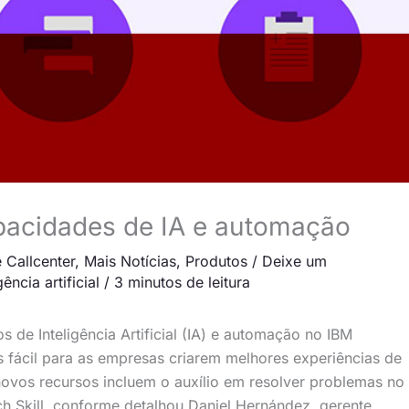
acidades de IA e automação
 Callcenter
,
Mais Notícias
,
Produtos
/
Deixe um
gência artificial
/
3 minutos de leitura
 de Inteligência Artificial (IA) e automação no
IBM
 fácil para as empresas criarem melhores experiências de
novos recursos incluem
o auxílio em resolver problemas no
h Skill, conforme detalhou Daniel Hernández, gerente