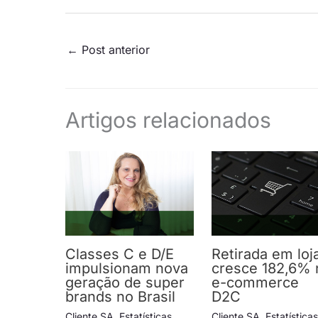
←
Post anterior
Artigos relacionados
Classes C e D/E
Retirada em loj
impulsionam nova
cresce 182,6% 
geração de super
e-commerce
brands no Brasil
D2C
Cliente SA
,
Estatísticas
,
Cliente SA
,
Estatística