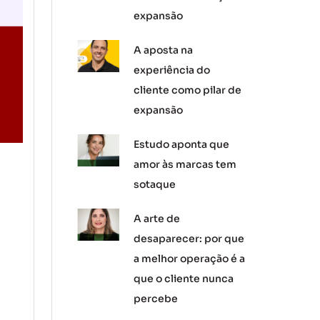
expansão
A aposta na
experiência do
cliente como pilar de
expansão
Estudo aponta que
amor às marcas tem
sotaque
A arte de
desaparecer: por que
a melhor operação é a
que o cliente nunca
percebe