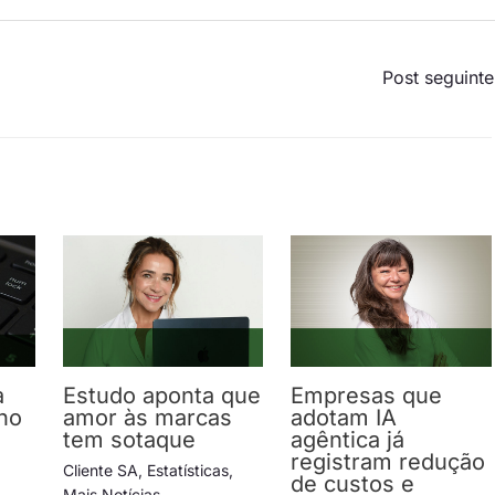
Post seguint
a
Estudo aponta que
Empresas que
no
amor às marcas
adotam IA
tem sotaque
agêntica já
registram redução
Cliente SA
,
Estatísticas
,
de custos e
s
,
Mais Notícias