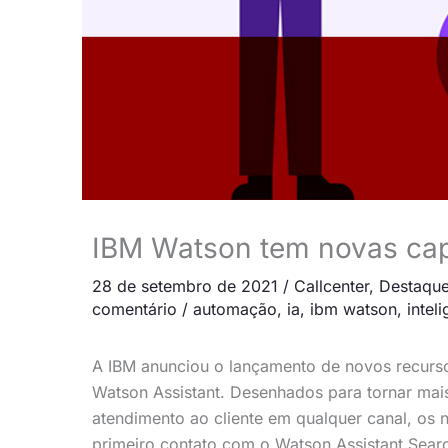
IBM Watson tem novas cap
28 de setembro de 2021
/
Callcenter
,
Destaque
comentário
/
automação
,
ia
,
ibm watson
,
inteli
A IBM anunciou o lançamento de novos recursos
Watson Assistant
. Desenhados para tornar mais
atendimento ao cliente em qualquer canal, os 
primeiro contato com o Watson Assistant Searc