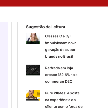
Sugestão de Leitura
Classes C e D/E
impulsionam nova
geração de super
brands no Brasil
Retirada em loja
cresce 182,6% no e-
commerce D2C
Pure Pilates: Aposta
na experiência do
cliente como força de