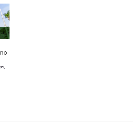
 no
ias
,