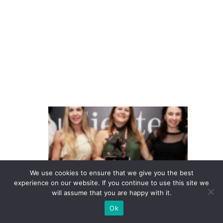
d
e
m
il
h
a
s
T
e
m
p
o
We use cookies to ensure that we give you the best
c
experience on our website. If you continue to use this site we
will assume that you are happy with it.
o
Ok
n