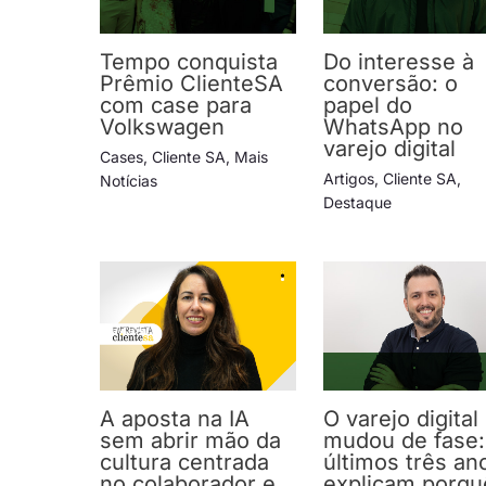
Tempo conquista
Do interesse à
Prêmio ClienteSA
conversão: o
com case para
papel do
Volkswagen
WhatsApp no
varejo digital
Cases
,
Cliente SA
,
Mais
Artigos
,
Cliente SA
,
Notícias
Destaque
A aposta na IA
O varejo digital
sem abrir mão da
mudou de fase:
cultura centrada
últimos três an
no colaborador e
explicam porqu