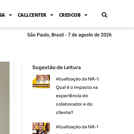
i
c
i
u
n
s
l
e
t
t
k
t
e
b
t
u
e
a
SA
CALLCENTER
CREDCOB
o
e
b
d
g
o
r
e
i
r
k
n
a
m
São Paulo, Brasil - 7 de agosto de 2026
Sugestão de Leitura
Atualização da NR-1:
Qual é o impacto na
experiência do
colaborador e do
cliente?
Atualização da NR-1