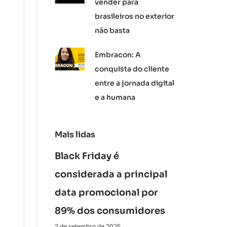
vender para
brasileiros no exterior
não basta
Embracon: A
conquista do cliente
entre a jornada digital
e a humana
Mais lidas
Black Friday é
considerada a principal
data promocional por
89% dos consumidores
2 de setembro de 2025