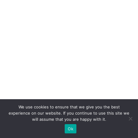
C
s
o
m
a
m
m
ai
s
d
e
9
We use cookies to ensure that we give you the best
0
experience on our website. If you continue to use this site we
%
will assume that you are happy with it.
d
Ok
o