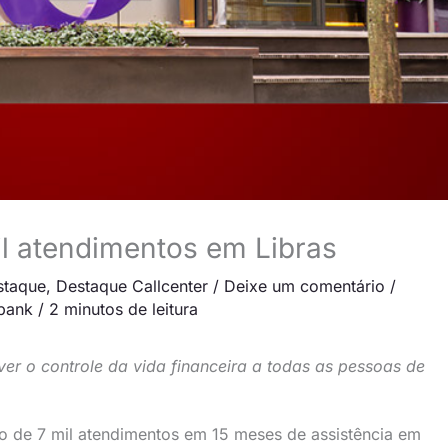
 atendimentos em Libras
staque
,
Destaque Callcenter
/
Deixe um comentário
/
bank
/
2 minutos de leitura
er o controle da vida financeira a todas as pessoas de
 de 7 mil atendimentos em 15 meses de assistência em