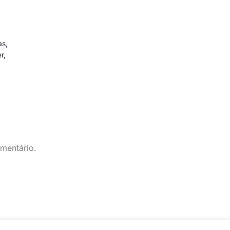
as
,
er
,
mentário.