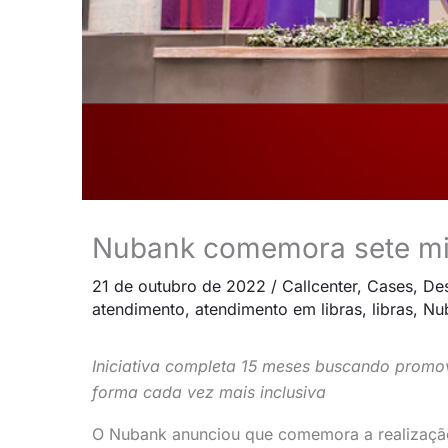
Nubank comemora sete mil
21 de outubro de 2022
/
Callcenter
,
Cases
,
De
atendimento
,
atendimento em libras
,
libras
,
Nu
Iniciativa completa 15 meses buscando promov
forma cada vez mais inclusiva
O Nubank anunciou que comemora a realização