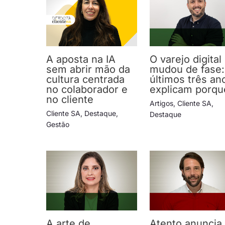
A aposta na IA
O varejo digital
sem abrir mão da
mudou de fase:
cultura centrada
últimos três an
no colaborador e
explicam porqu
no cliente
Artigos
,
Cliente SA
,
Cliente SA
,
Destaque
,
Destaque
Gestão
A arte de
Atento anuncia