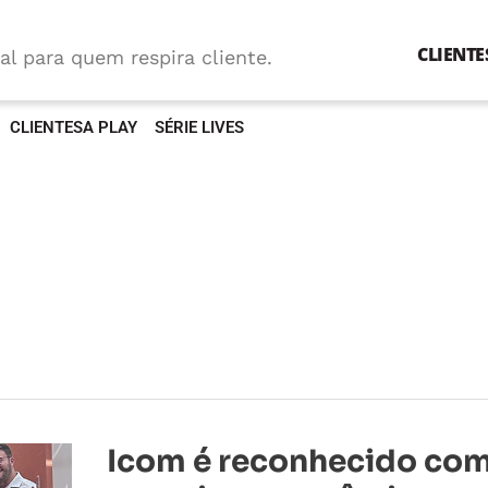
CLIENTE
al para quem respira cliente.
CLIENTESA PLAY
SÉRIE LIVES
Icom
Icom é reconhecido co
é
reconhecido