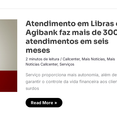
Atendimento
Atendimento em Libras
em
Libras
Agibank faz mais de 30
do
Agibank
atendimentos em seis
faz
mais
meses
de
300
atendimentos
2 minutos de leitura
/
Callcenter
,
Mais Notícias
,
Mais
em
Notícias Callcenter
,
Serviços
seis
meses
Serviço proporciona mais autonomia, além de
garantir o controle da vida financeira aos clie
surdos
Read More »