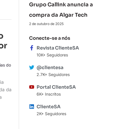
Grupo Callink anuncia a
compra da Algar Tech
2 de outubro de 2025
o
Conecte-se a nós
or
Revista ClienteSA
10K+ Seguidores
ias do
@clientesa
2.7K+ Seguidores
ia
Portal ClienteSA
da da
6K+ Inscritos
a
ClienteSA
2K+ Seguidores