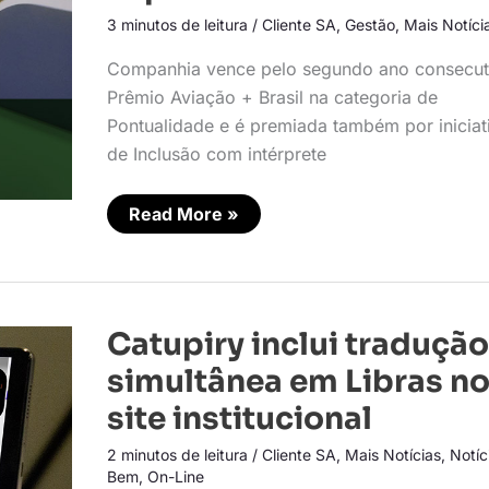
por
3 minutos de leitura
/
Cliente SA
,
Gestão
,
Mais Notíci
experiência
ao
cliente
Companhia vence pelo segundo ano consecut
Prêmio Aviação + Brasil na categoria de
Pontualidade e é premiada também por iniciat
de Inclusão com intérprete
Read More »
Catupiry
Catupiry inclui tradução
inclui
tradução
simultânea em Libras n
simultânea
em
site institucional
Libras
no
2 minutos de leitura
/
Cliente SA
,
Mais Notícias
,
Notíc
site
institucional
Bem
,
On-Line