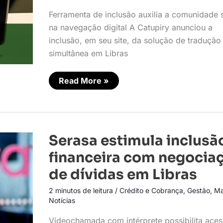
Ferramenta de inclusão auxilia a comunidade 
na navegação digital A Catupiry anunciou a
inclusão, em seu site, da solução de tradução
simultânea em Libras
Read More »
Serasa
Serasa estimula inclusã
estimula
inclusão
financeira com negocia
financeira
com
de dívidas em Libras
negociação
de
2 minutos de leitura
/
Crédito e Cobrança
,
Gestão
,
Ma
dívidas
em
Notícias
Libras
Videochamada com intérprete possibilita ace