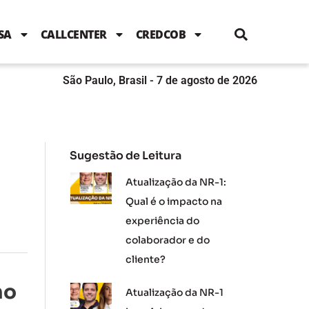
i
c
i
u
n
s
l
e
t
t
k
t
e
b
t
u
e
a
SA
CALLCENTER
CREDCOB
o
e
b
d
g
o
r
e
i
r
k
n
a
m
São Paulo, Brasil - 7 de agosto de 2026
Sugestão de Leitura
Atualização da NR-1:
Qual é o impacto na
experiência do
colaborador e do
cliente?
mo
Atualização da NR-1