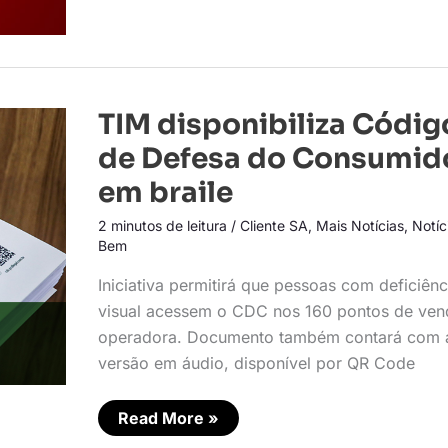
TIM
TIM disponibiliza Códig
disponibiliza
Código
de Defesa do Consumid
de
Defesa
em braile
do
Consumidor
2 minutos de leitura
/
Cliente SA
,
Mais Notícias
,
Notíc
em
braile
Bem
Iniciativa permitirá que pessoas com deficiênc
visual acessem o CDC nos 160 pontos de ven
operadora. Documento também contará com 
versão em áudio, disponível por QR Code
Read More »