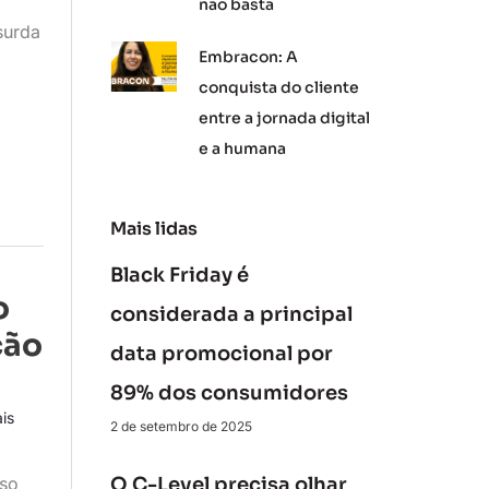
não basta
surda
Embracon: A
conquista do cliente
entre a jornada digital
e a humana
Mais lidas
Black Friday é
o
considerada a principal
ção
data promocional por
89% dos consumidores
is
2 de setembro de 2025
sso
O C-Level precisa olhar