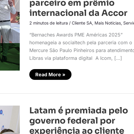
parceiro em prêmio
como
parceiro
internacional da Accor
em
prêmio
2 minutos de leitura
/
Cliente SA
,
Mais Notícias
,
Servi
internacional
da
Accor
“Bernaches Awards PME Américas 2025”
homenageia a socialtech pela parceria com o
Mercure São Paulo Pinheiros para atendiment
Libras via plataforma digital A Icom, […]
Read More »
Latam
Latam é premiada pelo
é
premiada
governo federal por
pelo
governo
experiência ao cliente
federal