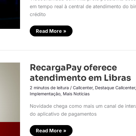
em tempo real à central de atendimento do bi
crédito
Read More »
RecargaPay
RecargaPay oferece
oferece
atendimento
atendimento em Libras
em
Libras
2 minutos de leitura
/
Callcenter
,
Destaque Callcenter
Implementação
,
Mais Notícias
Novidade chega como mais um canal de inte
do aplicativo de pagamentos
Read More »