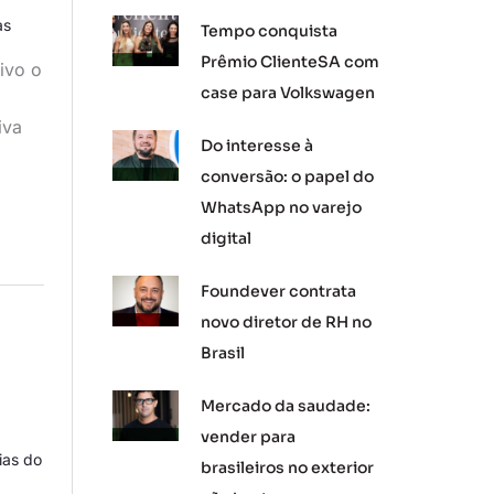
as
Tempo conquista
Prêmio ClienteSA com
ivo o
case para Volkswagen
iva
Do interesse à
conversão: o papel do
WhatsApp no varejo
digital
Foundever contrata
novo diretor de RH no
Brasil
o
Mercado da saudade:
vender para
ias do
brasileiros no exterior