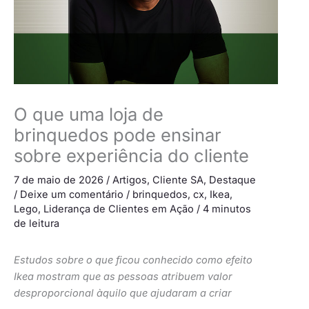
O que uma loja de
brinquedos pode ensinar
sobre experiência do cliente
7 de maio de 2026
/
Artigos
,
Cliente SA
,
Destaque
/
Deixe um comentário
/
brinquedos
,
cx
,
Ikea
,
Lego
,
Liderança de Clientes em Ação
/
4 minutos
de leitura
Estudos sobre o que ficou conhecido como efeito
Ikea mostram que as pessoas atribuem valor
desproporcional àquilo que ajudaram a criar