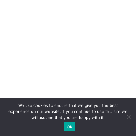
t
e
c
o
m
o
fo
r
ç
a
d
e
We use cookies to ensure that we give you the best
e
experience on our website. If you continue to use this site we
will assume that you are happy with it.
x
p
Ok
a