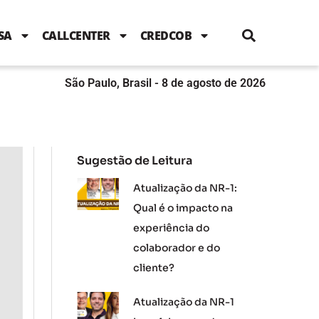
i
c
i
u
n
s
l
e
t
t
k
t
e
b
t
u
e
a
SA
CALLCENTER
CREDCOB
o
e
b
d
g
o
r
e
i
r
k
n
a
m
São Paulo, Brasil - 8 de agosto de 2026
Sugestão de Leitura
Atualização da NR-1:
Qual é o impacto na
experiência do
colaborador e do
cliente?
Atualização da NR-1