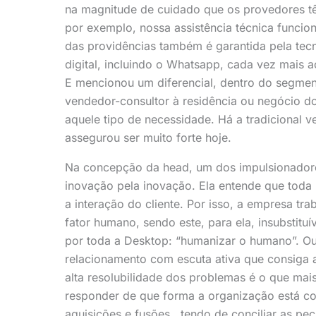
na magnitude de cuidado que os provedores tê
por exemplo, nossa assistência técnica funcio
das providências também é garantida pela tec
digital, incluindo o Whatsapp, cada vez mais 
E mencionou um diferencial, dentro do segmento
vendedor-consultor à residência ou negócio dos
aquele tipo de necessidade. Há a tradicional 
assegurou ser muito forte hoje.
Na concepção da head, um dos impulsionadore
inovação pela inovação. Ela entende que toda r
a interação do cliente. Por isso, a empresa 
fator humano, sendo este, para ela, insubstit
por toda a Desktop: “humanizar o humano”. Ou s
relacionamento com escuta ativa que consiga alc
alta resolubilidade dos problemas é o que mais
responder de que forma a organização está co
aquisições e fusões, tendo de conciliar as pec