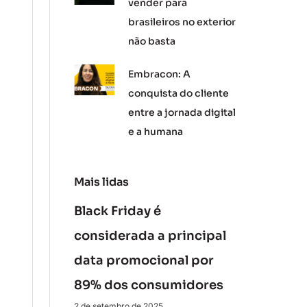
vender para
brasileiros no exterior
não basta
Embracon: A
conquista do cliente
entre a jornada digital
e a humana
Mais lidas
Black Friday é
considerada a principal
data promocional por
89% dos consumidores
2 de setembro de 2025