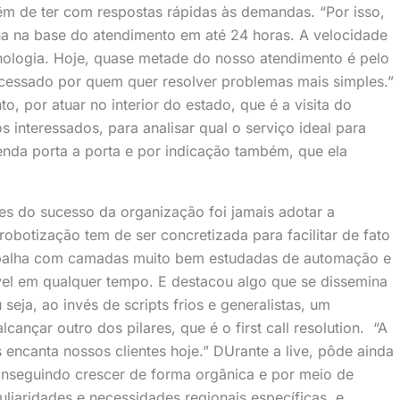
m de ter com respostas rápidas às demandas. “Por isso,
na na base do atendimento em até 24 horas. A velocidade
nologia. Hoje, quase metade do nosso atendimento é pelo
acessado por quem quer resolver problemas mais simples.”
, por atuar no interior do estado, que é a visita do
 interessados, para analisar qual o serviço ideal para
venda porta a porta e por indicação também, que ela
s do sucesso da organização foi jamais adotar a
obotização tem de ser concretizada para facilitar de fato
trabalha com camadas muito bem estudadas de automação e
uível em qualquer tempo. E destacou algo que se dissemina
eja, ao invés de scripts frios e generalistas, um
ançar outro dos pilares, que é o first call resolution. “A
 encanta nossos clientes hoje.” DUrante a live, pôde ainda
nseguindo crescer de forma orgânica e por meio de
uliaridades e necessidades regionais específicas, e