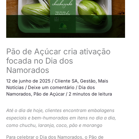
Pão de Açúcar cria ativação
focada no Dia dos
Namorados
12 de junho de 2025
/
Cliente SA
,
Gestão
,
Mais
Notícias
/
Deixe um comentário
/
Dia dos
Namorados
,
Pão de Açúcar
/
2 minutos de leitura
Até o dia de hoje, clientes encontram embalagens
especiais e bem-humoradas em itens no dia a dia,
como chuchu, laranja, coco, pão e morango
Para celebrar o Dia dos Namorados, o Pão de