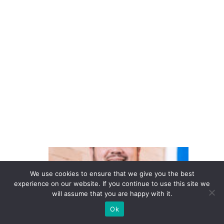
a
V
ol
k
s
w
a
g
e
n
D
o
We use cookies to ensure that we give you the best
in
experience on our website. If you continue to use this site we
will assume that you are happy with it.
te
Ok
re
s