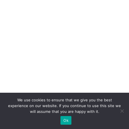
r:
p
o
r
q
u
e
a
m
el
h
o
We use cookies to ensure that we give you the best
r
experience on our website. If you continue to use this site we
o
will assume that you are happy with it.
p
Ok
e