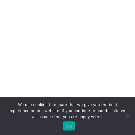
ê
m
io
C
li
e
n
t
e
S
A
c
We use cookies to ensure that we give you the best
o
experience on our website. If you continue to use this site we
m
will assume that you are happy with it.
c
Ok
a