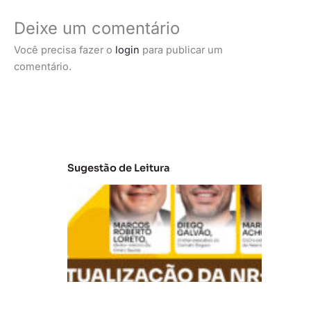
Deixe um comentário
Você precisa fazer o
login
para publicar um
comentário.
Sugestão de Leitura
A
t
u
al
iz
a