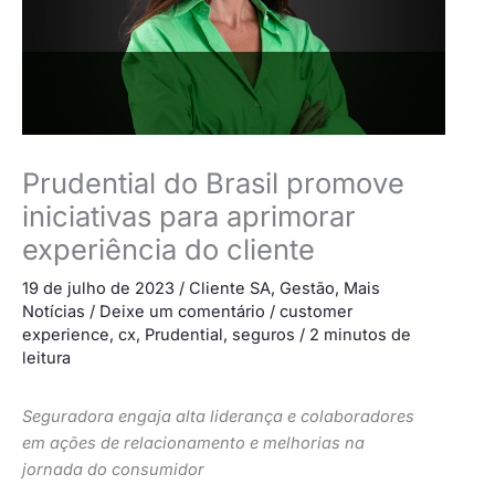
Prudential do Brasil promove
iniciativas para aprimorar
experiência do cliente
19 de julho de 2023
/
Cliente SA
,
Gestão
,
Mais
Notícias
/
Deixe um comentário
/
customer
experience
,
cx
,
Prudential
,
seguros
/
2 minutos de
leitura
Seguradora engaja alta liderança e colaboradores
em ações de relacionamento e melhorias na
jornada do consumidor