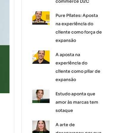
commerce D2C
Pure Pilates: Aposta
na experiência do
cliente como força de
expansão
A aposta na
experiência do
cliente como pilar de
expansão
Estudo aponta que
amor às marcas tem
sotaque
A arte de