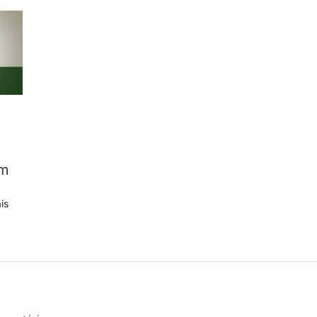
em
is