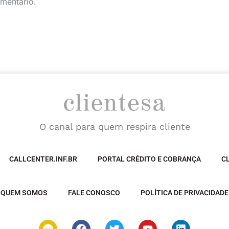
mentário.
O canal para quem respira cliente
CALLCENTER.INF.BR
PORTAL CRÉDITO E COBRANÇA
C
QUEM SOMOS
FALE CONOSCO
POLÍTICA DE PRIVACIDADE
S
F
T
Y
L