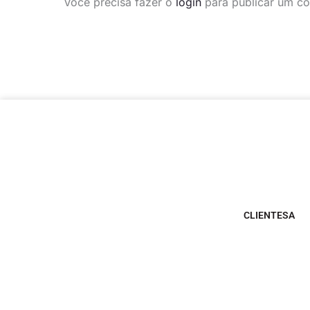
Você precisa fazer o
login
para publicar um co
CLIENTESA