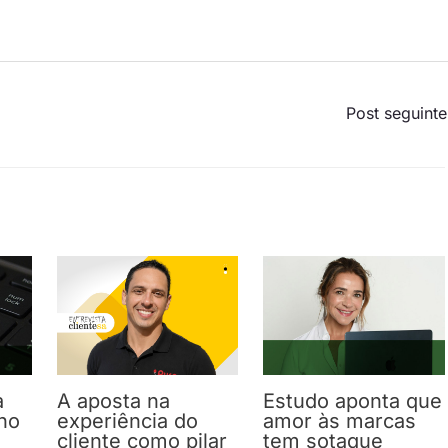
Post seguint
a
A aposta na
Estudo aponta que
no
experiência do
amor às marcas
cliente como pilar
tem sotaque