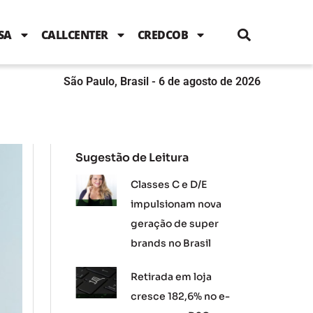
i
c
i
u
n
s
l
e
t
t
k
t
e
b
t
u
e
a
SA
CALLCENTER
CREDCOB
o
e
b
d
g
o
r
e
i
r
k
n
a
m
São Paulo, Brasil - 6 de agosto de 2026
Sugestão de Leitura
Classes C e D/E
impulsionam nova
geração de super
brands no Brasil
Retirada em loja
cresce 182,6% no e-