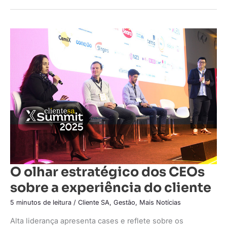
O
olhar
estratégico
dos
CEOs
sobre
a
experiência
do
cliente
O olhar estratégico dos CEOs
sobre a experiência do cliente
5 minutos de leitura
/
Cliente SA
,
Gestão
,
Mais Notícias
Alta liderança apresenta cases e reflete sobre os