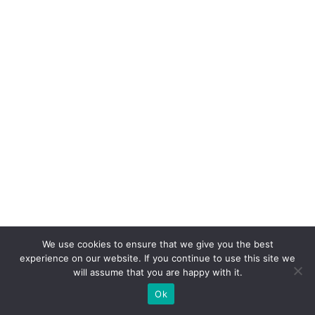
n:
A
c
o
n
q
ui
st
a
d
o
cl
ie
We use cookies to ensure that we give you the best
experience on our website. If you continue to use this site we
n
will assume that you are happy with it.
t
Ok
e