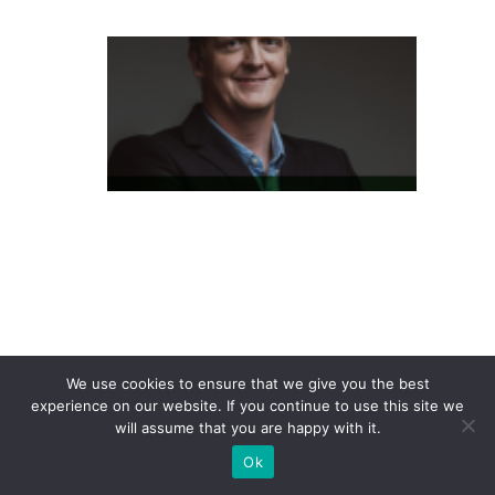
L
at
a
m
P
a
s
s
e
S
h
We use cookies to ensure that we give you the best
o
experience on our website. If you continue to use this site we
p
will assume that you are happy with it.
e
Ok
e