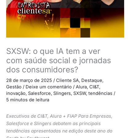
SXSW: o que IA tem a ver
com saúde social e jornadas
dos consumidores?
28 de março de 2025
/
Cliente SA
,
Destaque
,
Gestão
/
Deixe um comentário
/
Alura
,
CI&T
,
inovação
,
Salesforce
,
Slingers
,
SXSW
,
tendências
/
5 minutos de leitura
Executivos de CI&T, Alura + FIAP Para Empresas,
Salesforce e Slingers debatem as principais
tendências apresentadas ne edição deste ano do