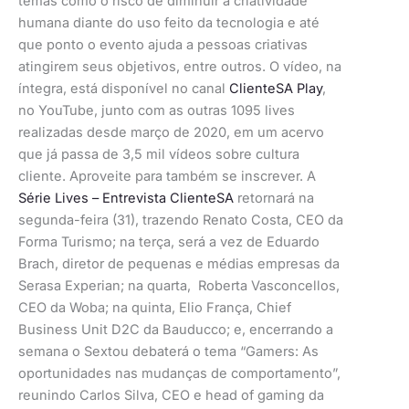
temas como o risco de diminuir a criatividade
humana diante do uso feito da tecnologia e até
que ponto o evento ajuda a pessoas criativas
atingirem seus objetivos, entre outros. O vídeo, na
íntegra, está disponível no canal
ClienteSA Play
,
no YouTube, junto com as outras 1095 lives
realizadas desde março de 2020, em um acervo
que já passa de 3,5 mil vídeos sobre cultura
cliente. Aproveite para também se inscrever. A
Série Lives – Entrevista ClienteSA
retornará na
segunda-feira (31), trazendo Renato Costa, CEO da
Forma Turismo; na terça, será a vez de Eduardo
Brach, diretor de pequenas e médias empresas da
Serasa Experian; na quarta, Roberta Vasconcellos,
CEO da Woba; na quinta, Elio França, Chief
Business Unit D2C da Bauducco; e, encerrando a
semana o Sextou debaterá o tema “Gamers: As
oportunidades nas mudanças de comportamento”,
reunindo Carlos Silva, CEO e head of gaming da