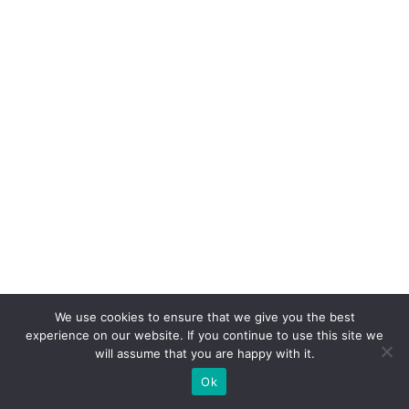
st
a
P
r
ê
m
io
C
li
e
n
t
e
We use cookies to ensure that we give you the best
experience on our website. If you continue to use this site we
S
will assume that you are happy with it.
A
Ok
c