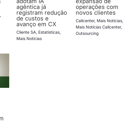
s
adotam IA
expansão de
agêntica já
operações com
registram redução
novos clientes
s
,
de custos e
Callcenter
,
Mais Notícias
,
avanço em CX
Mais Notícias Callcenter
,
Cliente SA
,
Estatísticas
,
Outsourcing
Mais Notícias
em