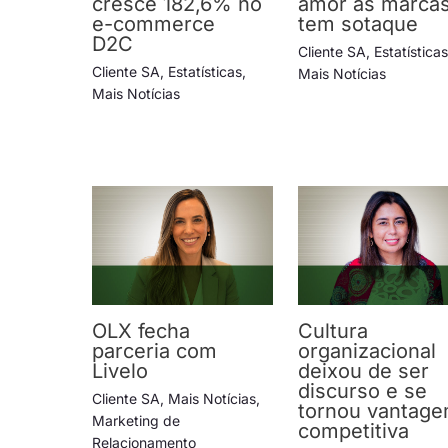
cresce 182,6% no
amor às marca
e-commerce
tem sotaque
D2C
Cliente SA
,
Estatística
Cliente SA
,
Estatísticas
,
Mais Notícias
Mais Notícias
OLX fecha
Cultura
parceria com
organizacional
Livelo
deixou de ser
discurso e se
Cliente SA
,
Mais Notícias
,
tornou vantag
Marketing de
competitiva
Relacionamento