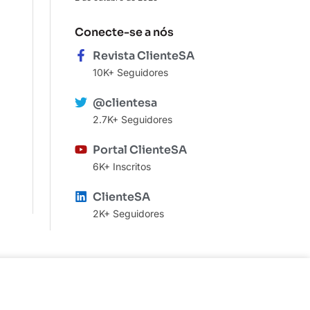
Conecte-se a nós
Revista ClienteSA
10K+ Seguidores
@clientesa
2.7K+ Seguidores
Portal ClienteSA
6K+ Inscritos
ClienteSA
2K+ Seguidores