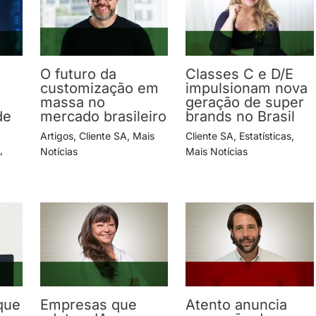
O futuro da
Classes C e D/E
e
customização em
impulsionam nova
massa no
geração de super
de
mercado brasileiro
brands no Brasil
s
Artigos
,
Cliente SA
,
Mais
Cliente SA
,
Estatísticas
,
s
,
Notícias
Mais Notícias
que
Empresas que
Atento anuncia