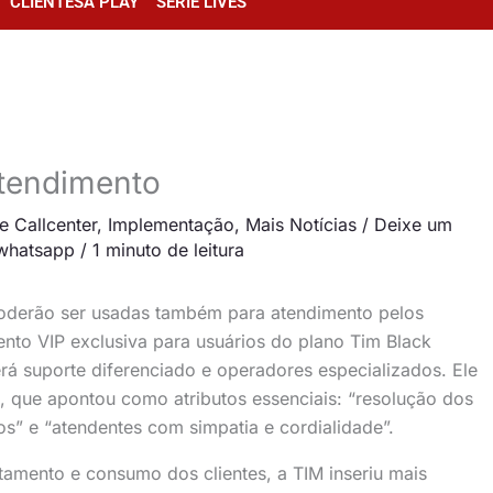
CLIENTESA PLAY
SÉRIE LIVES
atendimento
e Callcenter
,
Implementação
,
Mais Notícias
/
Deixe um
whatsapp
/
1 minuto de leitura
derão ser usadas também para atendimento pelos
ento VIP exclusiva para usuários do plano Tim Black
rá suporte diferenciado e operadores especializados. Ele
, que apontou como atributos essenciais: “resolução dos
s” e “atendentes com simpatia e cordialidade”.
mento e consumo dos clientes, a TIM inseriu mais