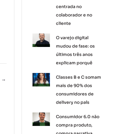
centrada no
colaborador e no
cliente
O varejo digital
mudou de fase: os
últimos três anos
explicam porquê
Classes B e C somam
e
→
mais de 90% dos
consumidores de
delivery no país
Consumidor 6.0 não
compra produto,
compra narrativa