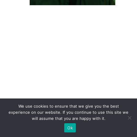
re
s
s
e
à
c
o
n
v
er
s
ã
o:
We use cookies to ensure that we give you the best
o
experience on our website. If you continue to use this site we
will assume that you are happy with it.
p
Ok
a