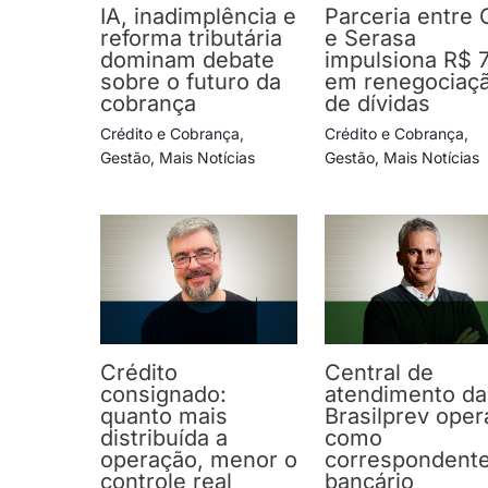
IA, inadimplência e
Parceria entre 
reforma tributária
e Serasa
dominam debate
impulsiona R$ 
sobre o futuro da
em renegociaç
cobrança
de dívidas
Crédito e Cobrança
,
Crédito e Cobrança
,
Gestão
,
Mais Notícias
Gestão
,
Mais Notícias
Crédito
Central de
consignado:
atendimento da
quanto mais
Brasilprev oper
distribuída a
como
operação, menor o
correspondent
controle real
bancário