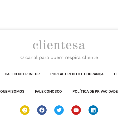
O canal para quem respira cliente
CALLCENTER.INF.BR
PORTAL CRÉDITO E COBRANÇA
C
QUEM SOMOS
FALE CONOSCO
POLÍTICA DE PRIVACIDADE
S
F
T
Y
L
m
a
w
o
i