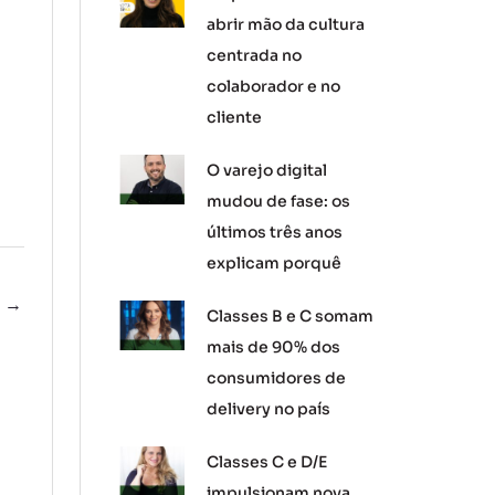
abrir mão da cultura
centrada no
colaborador e no
cliente
O varejo digital
mudou de fase: os
últimos três anos
explicam porquê
e
→
Classes B e C somam
mais de 90% dos
consumidores de
delivery no país
Classes C e D/E
impulsionam nova