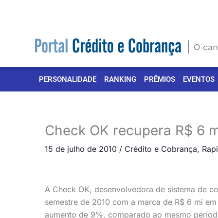
Ir
para
o
conteúdo
O can
PERSONALIDADE
RANKING
PRÊMIOS
EVENTOS
Check OK recupera R$ 6 m
15 de julho de 2010
/
Crédito e Cobrança
,
Rapi
A Check OK, desenvolvedora de sistema de cons
semestre de 2010 com a marca de R$ 6 mi em r
aumento de 9%, comparado ao mesmo período 