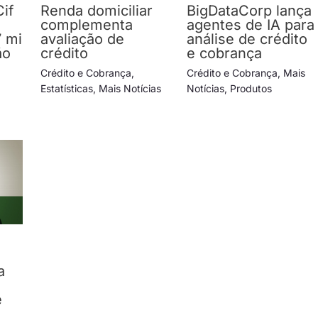
Cif
Renda domiciliar
BigDataCorp lança
complementa
agentes de IA para
7 mi
avaliação de
análise de crédito
ão
crédito
e cobrança
Crédito e Cobrança
,
Crédito e Cobrança
,
Mais
Estatísticas
,
Mais Notícias
Notícias
,
Produtos
a
e