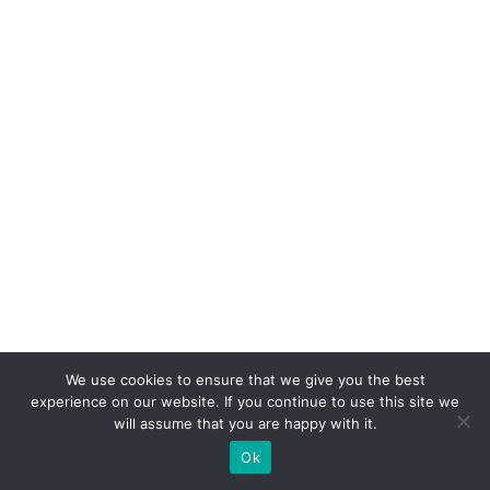
o
n
v
er
s
ã
o:
o
p
a
p
el
We use cookies to ensure that we give you the best
d
experience on our website. If you continue to use this site we
o
will assume that you are happy with it.
W
Ok
h