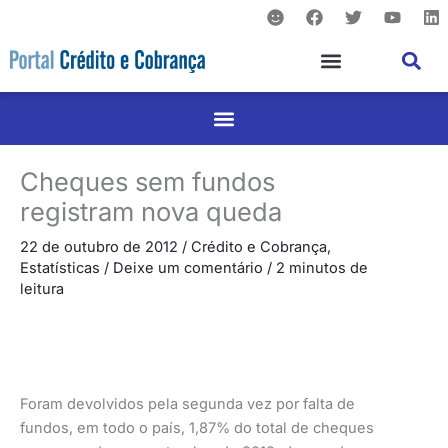
S
F
T
Y
L
Ir
m
a
w
o
i
para
i
c
i
u
n
l
e
t
t
k
o
e
b
t
u
e
conteúdo
o
e
b
d
o
r
e
i
k
n
Cheques sem fundos
registram nova queda
22 de outubro de 2012
/
Crédito e Cobrança
,
Estatísticas
/
Deixe um comentário
/
2 minutos de
leitura
Foram devolvidos pela segunda vez por falta de
fundos, em todo o país, 1,87% do total de cheques