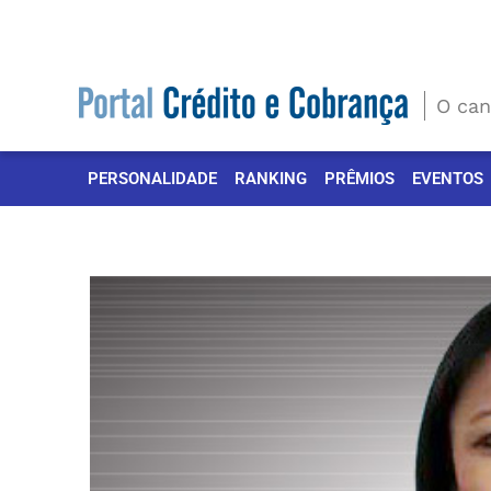
Ir
para
o
conteúdo
O can
PERSONALIDADE
RANKING
PRÊMIOS
EVENTOS