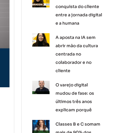
conquista do cliente
entre a jornada digital
e a humana
A aposta na IA sem
abrir mão da cultura
centrada no
colaborador e no
cliente
O varejo digital
mudou de fase: os
últimos três anos
explicam porquê
Classes B e C somam
mais de 90% dos