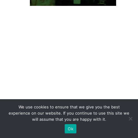
o
c
o
n
q
ui
st
a
P
r
ê
m
io
We use cookies to ensure that we give you the best
experience on our website. If you continue to use this site we
C
will assume that you are happy with it.
li
Ok
e