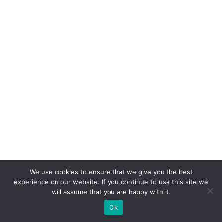
t
e
S
A
c
o
m
c
a
s
e
p
ar
We use cookies to ensure that we give you the best
experience on our website. If you continue to use this site we
a
will assume that you are happy with it.
V
Ok
ol