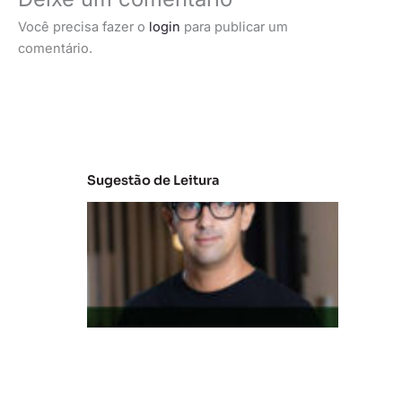
Você precisa fazer o
login
para publicar um
comentário.
Sugestão de Leitura
M
e
r
c
a
d
o
d