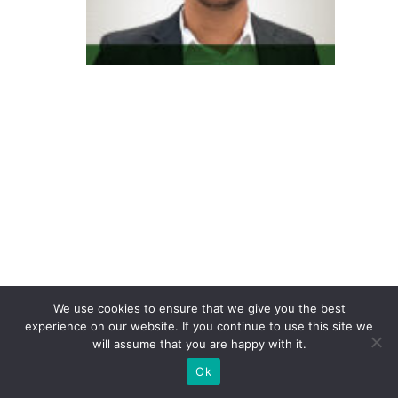
n
s
u
m
id
o
r
6.
0
n
ã
o
c
We use cookies to ensure that we give you the best
o
experience on our website. If you continue to use this site we
will assume that you are happy with it.
m
Ok
p