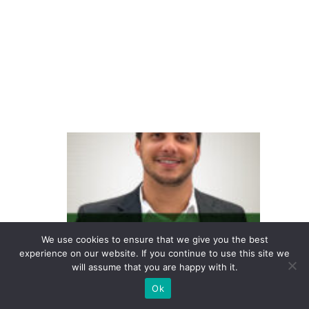
ry
n
o
p
aí
s
C
o
n
s
u
m
We use cookies to ensure that we give you the best
experience on our website. If you continue to use this site we
id
will assume that you are happy with it.
o
Ok
r