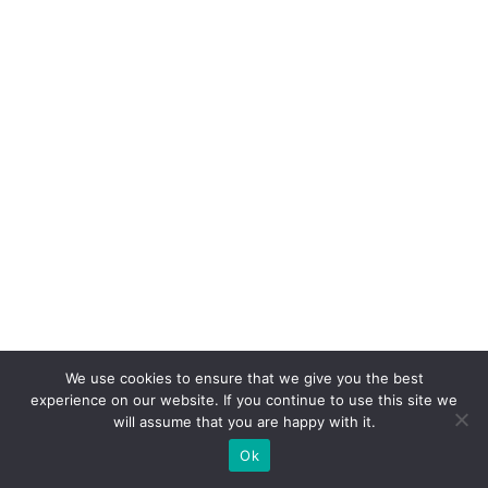
a
s
s
a
n
o
m
e
r
c
a
d
We use cookies to ensure that we give you the best
o
experience on our website. If you continue to use this site we
will assume that you are happy with it.
b
ra
Ok
si