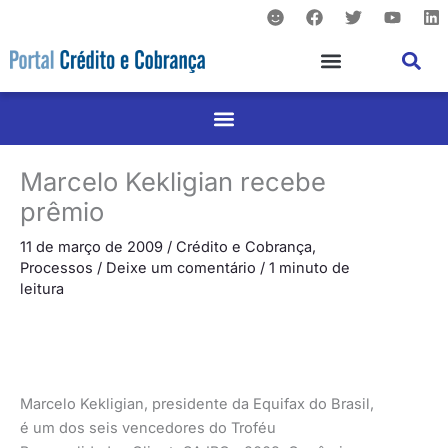
S
F
T
Y
L
Ir
m
a
w
o
i
para
i
c
i
u
n
l
e
t
t
k
o
e
b
t
u
e
conteúdo
o
e
b
d
o
r
e
i
k
n
Marcelo Kekligian recebe
prêmio
11 de março de 2009
/
Crédito e Cobrança
,
Processos
/
Deixe um comentário
/
1 minuto de
leitura
Marcelo Kekligian, presidente da Equifax do Brasil,
é um dos seis vencedores do Troféu