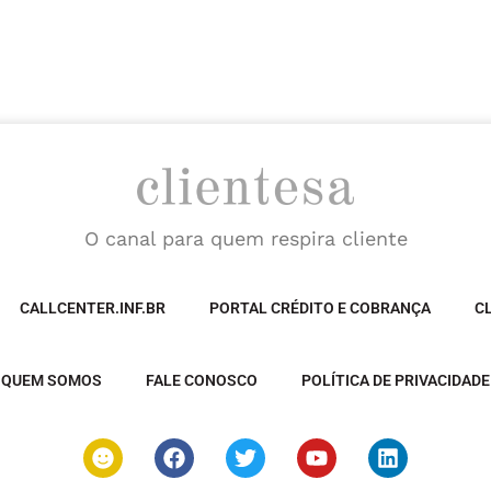
O canal para quem respira cliente
CALLCENTER.INF.BR
PORTAL CRÉDITO E COBRANÇA
C
QUEM SOMOS
FALE CONOSCO
POLÍTICA DE PRIVACIDADE
S
F
T
Y
L
m
a
w
o
i