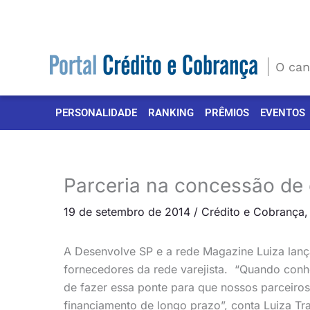
Ir
para
o
conteúdo
O can
PERSONALIDADE
RANKING
PRÊMIOS
EVENTOS
Parceria na concessão de 
19 de setembro de 2014
/
Crédito e Cobrança
A Desenvolve SP e a rede Magazine Luiza lanç
fornecedores da rede varejista. “Quando conh
de fazer essa ponte para que nossos parceiro
financiamento de longo prazo”, conta Luiza Tra