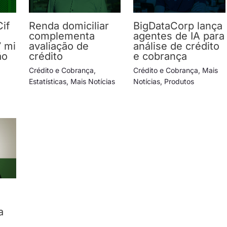
Cif
Renda domiciliar
BigDataCorp lança
complementa
agentes de IA para
7 mi
avaliação de
análise de crédito
ão
crédito
e cobrança
Crédito e Cobrança
,
Crédito e Cobrança
,
Mais
Estatísticas
,
Mais Notícias
Notícias
,
Produtos
a