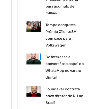
para acúmulo de
milhas
Tempo conquista
Prêmio ClienteSA
com case para
Volkswagen
Do interesse à
conversão: o papel do
WhatsApp no varejo
digital
Foundever contrata
novo diretor de RH no
Brasil