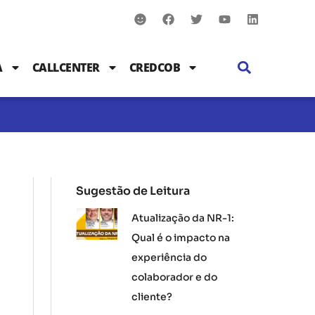
S
F
T
Y
L
m
a
w
o
i
i
c
i
u
n
l
e
t
t
k
e
b
t
u
e
A
CALLCENTER
CREDCOB
o
e
b
d
o
r
e
i
k
n
Sugestão de Leitura
Atualização da NR-1:
Qual é o impacto na
experiência do
colaborador e do
cliente?