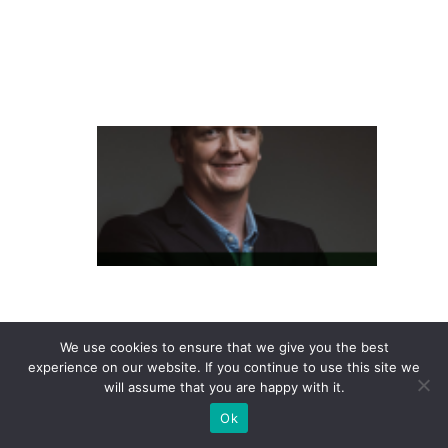
ie
n
t
e
L
at
a
m
P
a
s
s
We use cookies to ensure that we give you the best
e
experience on our website. If you continue to use this site we
will assume that you are happy with it.
S
Ok
h
o