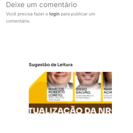
Deixe um comentário
Você precisa fazer o
login
para publicar um
comentário.
Sugestão de Leitura
A
t
u
al
iz
a
ç