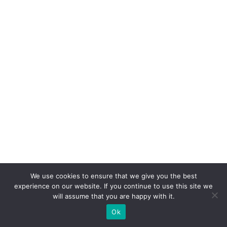
ê
n
ci
a
d
o
cl
ie
n
t
e
L
We use cookies to ensure that we give you the best
experience on our website. If you continue to use this site we
at
will assume that you are happy with it.
a
Ok
m