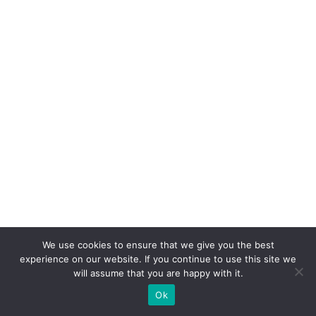
S
h
o
p
e
e
a
n
u
n
ci
a
m
We use cookies to ensure that we give you the best
experience on our website. If you continue to use this site we
p
will assume that you are happy with it.
ar
Ok
c