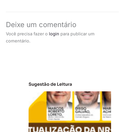
Deixe um comentário
Você precisa fazer o
login
para publicar um
comentário.
Sugestão de Leitura
A
t
u
al
iz