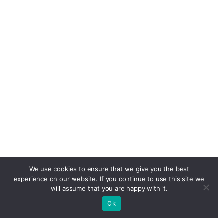
r
o
p
e
ra
ç
ã
o
é
a
q
u
We use cookies to ensure that we give you the best
e
experience on our website. If you continue to use this site we
o
will assume that you are happy with it.
cl
Ok
ie