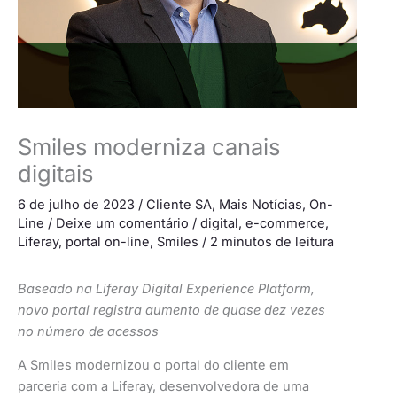
Smiles moderniza canais
digitais
6 de julho de 2023
/
Cliente SA
,
Mais Notícias
,
On-
Line
/
Deixe um comentário
/
digital
,
e-commerce
,
Liferay
,
portal on-line
,
Smiles
/
2 minutos de leitura
Baseado na Liferay Digital Experience Platform,
novo portal registra aumento de quase dez vezes
no número de acessos
A Smiles modernizou o portal do cliente em
parceria com a Liferay, desenvolvedora de uma