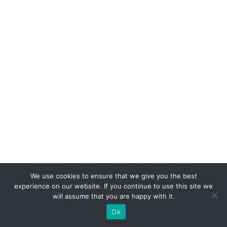
st
a
P
r
ê
m
io
C
li
e
n
t
e
We use cookies to ensure that we give you the best
S
experience on our website. If you continue to use this site we
will assume that you are happy with it.
A
Ok
c