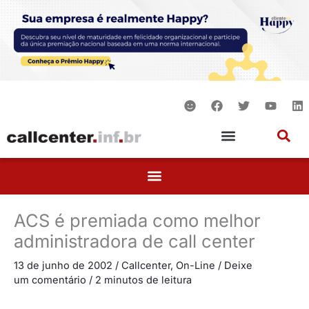
Ir
para
o
conteúdo
S
F
T
Y
L
m
a
w
o
i
i
c
i
u
n
l
e
t
t
k
e
b
t
u
e
o
e
b
d
o
r
e
i
k
n
ACS é premiada como melhor
administradora de call center
13 de junho de 2002
/
Callcenter
,
On-Line
/
Deixe
um comentário
/
2 minutos de leitura