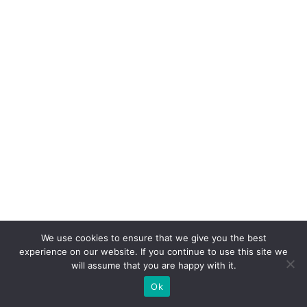
c
o
n
v
er
s
ã
o:
o
p
a
p
We use cookies to ensure that we give you the best
el
experience on our website. If you continue to use this site we
d
will assume that you are happy with it.
o
Ok
W