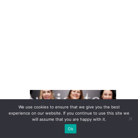
m
ul
o
d
e
m
il
h
a
s
T
e
We use cookies to ensure that we give you the best
m
experience on our website. If you continue to use this site we
will assume that you are happy with it.
p
o
Ok
c