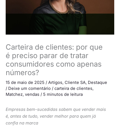
Carteira de clientes: por que
é preciso parar de tratar
consumidores como apenas
números?
15 de maio de 2025
/
Artigos
,
Cliente SA
,
Destaque
/
Deixe um comentário
/
carteira de clientes
,
Matchez
,
vendas
/
5 minutos de leitura
Empresas bem-sucedidas sabem que vender mais
é, antes de tudo, vender melhor para quem já
confia na marca