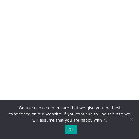
ra
r
ef
i
ci
ê
n
ci
a
e
e
x
We use cookies to ensure that we give you the best
p
experience on our website. If you continue to use this site we
e
will assume that you are happy with it.
ri
Ok
ê