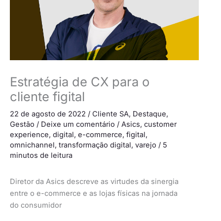
Estratégia de CX para o
cliente figital
22 de agosto de 2022
/
Cliente SA
,
Destaque
,
Gestão
/
Deixe um comentário
/
Asics
,
customer
experience
,
digital
,
e-commerce
,
figital
,
omnichannel
,
transformação digital
,
varejo
/
5
minutos de leitura
Diretor da Asics descreve as virtudes da sinergia
entre o e-commerce e as lojas físicas na jornada
do consumidor