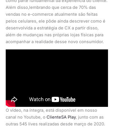
como parte fundamental da experiência do cliente.
Além disso,lembrando que cerca de 70% das
vendas no e-commerce atualmente são feitas
pelos celulares, ele pôde ainda descrever como é
desenvolvida a estratégia de CX a partir disso,
além de mudanças nas próprias lojas físicas para
acompanhar a realidade desse novo consumidor.
O vídeo, na íntegra, está disponível em nosso
canal no Youtube, o
ClienteSA Play
, junto com as
outras 545 lives realizadas desde março de 2020.