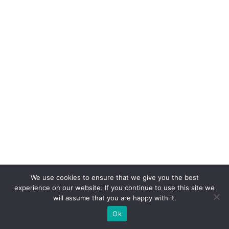
ra
r
ef
i
ci
ê
n
ci
a
e
e
x
We use cookies to ensure that we give you the best
p
experience on our website. If you continue to use this site we
e
will assume that you are happy with it.
ri
Ok
ê