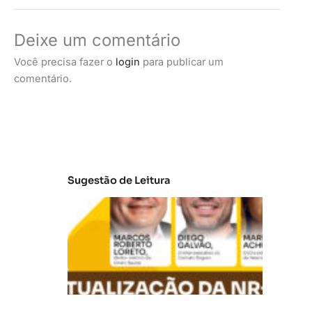
Deixe um comentário
Você precisa fazer o
login
para publicar um
comentário.
Sugestão de Leitura
A
t
u
al
iz
a