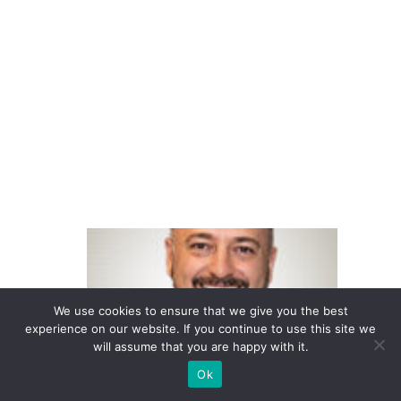
v
ar
ej
o
di
gi
ta
l
F
o
u
We use cookies to ensure that we give you the best
n
experience on our website. If you continue to use this site we
d
will assume that you are happy with it.
e
Ok
v