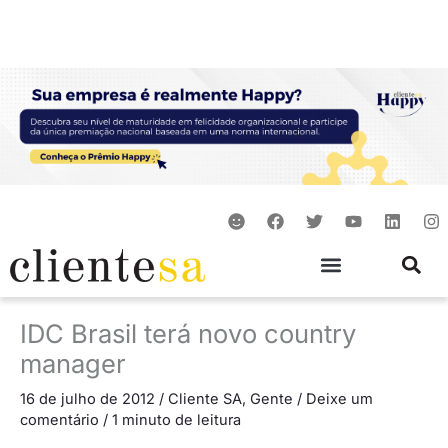
Ir
para
o
conteúdo
S
F
T
Y
L
I
m
a
w
o
i
n
i
c
i
u
n
s
l
e
t
t
k
t
e
b
t
u
e
a
o
e
b
d
g
o
r
e
i
r
IDC Brasil terá novo country
k
n
a
m
manager
16 de julho de 2012
/
Cliente SA
,
Gente
/
Deixe um
comentário
/
1 minuto de leitura