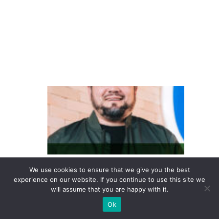
s
w
a
g
e
n
D
o
in
te
re
s
We use cookies to ensure that we give you the best
s
experience on our website. If you continue to use this site we
e
will assume that you are happy with it.
à
Ok
c