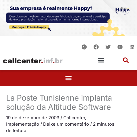
Ir
para
o
conteúdo
S
F
T
Y
L
m
a
w
o
i
i
c
i
u
n
l
e
t
t
k
e
b
t
u
e
o
e
b
d
o
r
e
i
k
n
La Poste Tunisienne implanta
solução da Altitude Software
19 de dezembro de 2003
/
Callcenter
,
Implementação
/
Deixe um comentário
/
2 minutos
de leitura