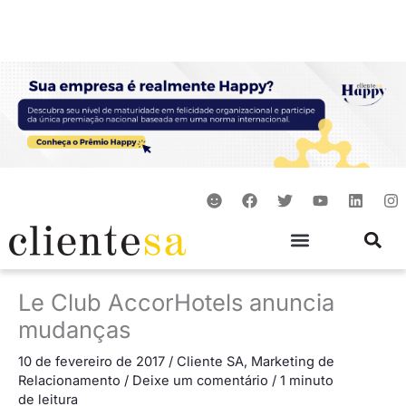
Ir
para
o
conteúdo
S
F
T
Y
L
I
m
a
w
o
i
n
i
c
i
u
n
s
l
e
t
t
k
t
e
b
t
u
e
a
o
e
b
d
g
o
r
e
i
r
Le Club AccorHotels anuncia
k
n
a
m
mudanças
10 de fevereiro de 2017
/
Cliente SA
,
Marketing de
Relacionamento
/
Deixe um comentário
/
1 minuto
de leitura