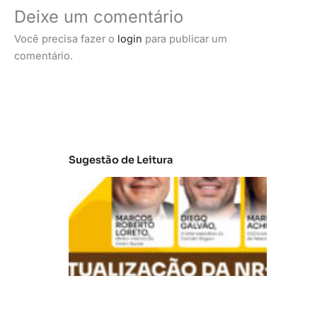
Deixe um comentário
Você precisa fazer o
login
para publicar um
comentário.
Sugestão de Leitura
A
t
u
al
iz
a
ç