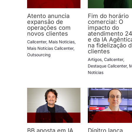
Atento anuncia
Fim do horário
expansão de
comercial: O
operações com
impacto do
novos clientes
atendimento 24
e da IA Agêntic
Callcenter
,
Mais Notícias
,
na fidelização 
Mais Notícias Callcenter
,
clientes
Outsourcing
Artigos
,
Callcenter
,
Destaque Callcenter
,
M
Notícias
BB aposta em IA
Dígitro lança