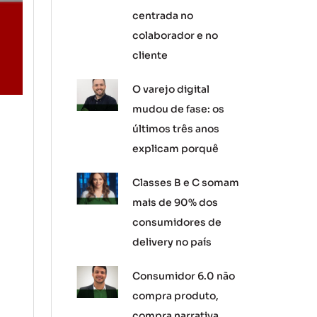
centrada no
colaborador e no
cliente
O varejo digital
mudou de fase: os
últimos três anos
explicam porquê
Classes B e C somam
mais de 90% dos
consumidores de
delivery no país
Consumidor 6.0 não
compra produto,
compra narrativa