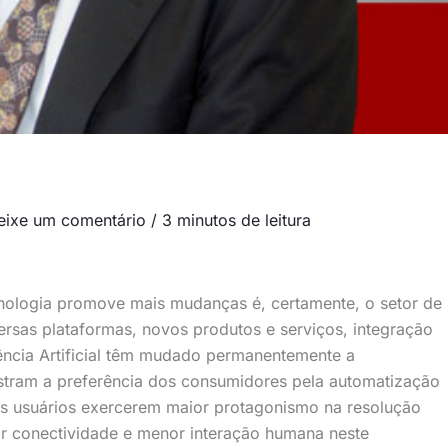
eixe um comentário
/
3 minutos de leitura
ologia promove mais mudanças é, certamente, o setor de
rsas plataformas, novos produtos e serviços, integração
gência Artificial têm mudado permanentemente a
nstram a preferência dos consumidores pela automatização
es usuários exercerem maior protagonismo na resolução
r conectividade e menor interação humana neste