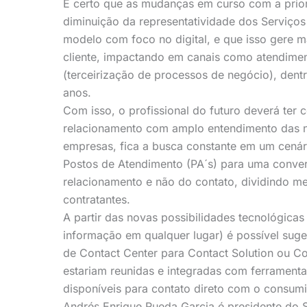
É certo que as mudanças em curso com a prior
diminuição da representatividade dos Serviço
modelo com foco no digital, e que isso gere 
cliente, impactando em canais como atendiment
(terceirização de processos de negócio), dent
anos.
Com isso, o profissional do futuro deverá ter 
relacionamento com amplo entendimento das ne
empresas, fica a busca constante em um cená
Postos de Atendimento (PA´s) para uma conver
relacionamento e não do contato, dividindo me
contratantes.
A partir das novas possibilidades tecnológicas
informação em qualquer lugar) é possível sug
de Contact Center para Contact Solution ou Co
estariam reunidas e integradas com ferramenta
disponíveis para contato direto com o consumid
Andrés Enrique Rueda Garcia é presidente do S