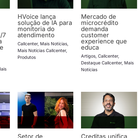
HVoice lança
Mercado de
solução de IA para
microcrédito
monitoria do
demanda
/7
atendimento
customer
a
experience que
Callcenter
,
Mais Notícias
,
de
educa
Mais Notícias Callcenter
,
Artigos
,
Callcenter
,
Produtos
Destaque Callcenter
,
Mais
ais
Notícias
Setor de
Creditas unifica