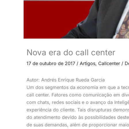
Nova era do call center
17 de outubro de 2017
/
Artigos
,
Callcenter
/
D
Autor: Andrés Enrique Rueda Garcia
Um dos segmentos da economia em que a tecn
call center. Fatores como comunicação em dive
com chats, redes sociais e o avanço da Inteli
experiência do cliente. Tais disrupturas demo
do atendimento devido às possibilidades dest
de suas demandas, além de proporcionar maio