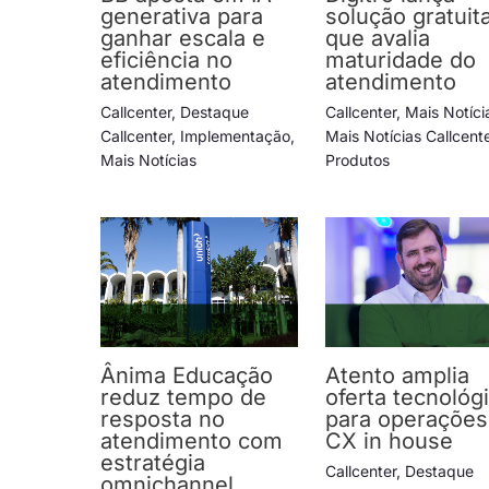
generativa para
solução gratuit
ganhar escala e
que avalia
eficiência no
maturidade do
atendimento
atendimento
Callcenter
,
Destaque
Callcenter
,
Mais Notíci
Callcenter
,
Implementação
,
Mais Notícias Callcent
Mais Notícias
Produtos
Ânima Educação
Atento amplia
reduz tempo de
oferta tecnológ
resposta no
para operações
atendimento com
CX in house
estratégia
Callcenter
,
Destaque
omnichannel