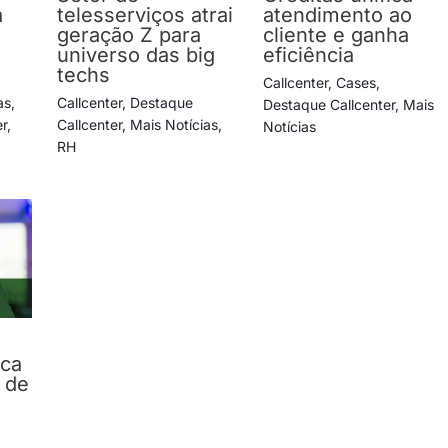
a
telesserviços atrai
atendimento ao
geração Z para
cliente e ganha
universo das big
eficiência
techs
Callcenter
,
Cases
,
as
,
Callcenter
,
Destaque
Destaque Callcenter
,
Mais
er
,
Callcenter
,
Mais Notícias
,
Notícias
RH
ica
 de