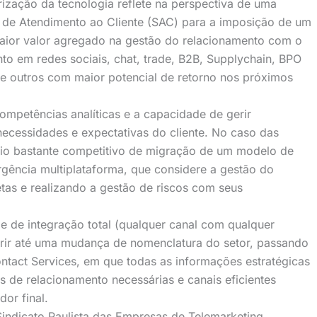
ização da tecnologia reflete na perspectiva de uma
s de Atendimento ao Cliente (SAC) para a imposição de um
maior valor agregado na gestão do relacionamento com o
o em redes sociais, chat, trade, B2B, Supplychain, BPO
re outros com maior potencial de retorno nos próximos
competências analíticas e a capacidade de gerir
cessidades e expectativas do cliente. No caso das
rio bastante competitivo de migração de um modelo de
gência multiplataforma, que considere a gestão do
tas e realizando a gestão de riscos com seus
 e de integração total (qualquer canal com qualquer
erir até uma mudança de nomenclatura do setor, passando
ntact Services, em que todas as informações estratégicas
s de relacionamento necessárias e canais eficientes
or final.
indicato Paulista das Empresas de Telemarketing,