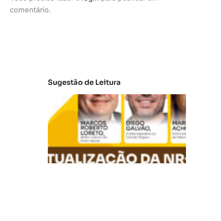
comentário.
Sugestão de Leitura
A
t
u
al
iz
a
ç
ã
o