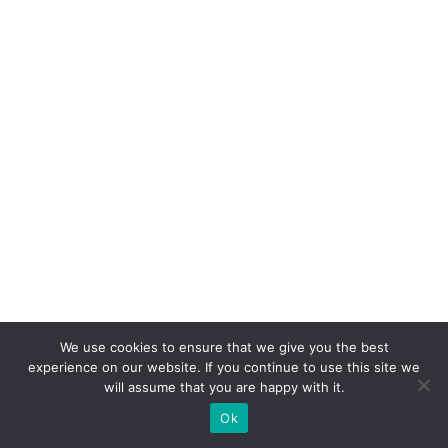
a
e
e
x
p
e
ri
ê
n
ci
a
d
We use cookies to ensure that we give you the best
o
experience on our website. If you continue to use this site we
cl
will assume that you are happy with it.
ie
Ok
n