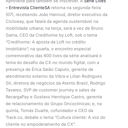
Aproveite para também se inscrever. A
Série Lives
– Entrevista ClienteSA
retorna na segunda-feira
(07), recebendo João Hannud, diretor executivo da
Cicloway, que falará da agenda sustentável na
mobilidade urbana; na terça, será a vez de Bruno
Gama, CEO da Credihome by Loft, sob o tema
“Credihome: A aposta da Loft no crédito
imobiliário”; na quarta, o encontro especial
comemorativo das 600 lives da série analisará o
tema do desafio da CX no mundo figital, com a
presença de Érica Saião Caputo, gerente de
atendimento externo da Vibra e Lilian Rodrigues
Gil, diretora de negócios da Atento Brasil, Rodrigo
Tavares, SVP de customer journey e sales da
RecargaPay e Gustavo Henrique Castro, gerente
de relacionamento do Grupo Oncoclínicas; e, na
quinta, Tomás Duarte, cofundador e CEO da
Track.co, debate o tema “Cultura cliente: A voz do
cliente no empoderamento da CX”.