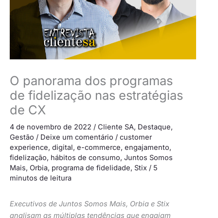
O panorama dos programas
de fidelização nas estratégias
de CX
4 de novembro de 2022
/
Cliente SA
,
Destaque
,
Gestão
/
Deixe um comentário
/
customer
experience
,
digital
,
e-commerce
,
engajamento
,
fidelização
,
hábitos de consumo
,
Juntos Somos
Mais
,
Orbia
,
programa de fidelidade
,
Stix
/
5
minutos de leitura
Executivos de Juntos Somos Mais, Orbia e Stix
analisam as múltiplas tendências que engajam