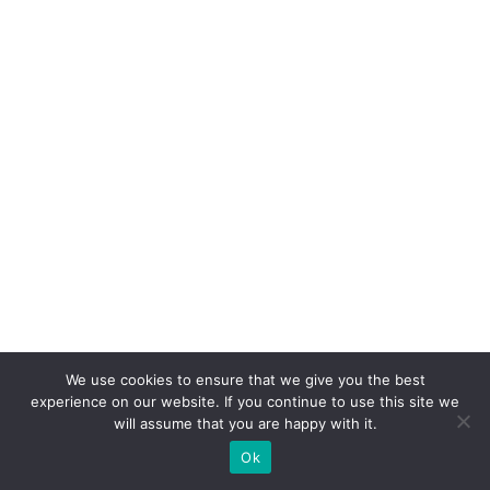
p
e
ri
ê
n
ci
a
d
o
cl
ie
n
We use cookies to ensure that we give you the best
t
experience on our website. If you continue to use this site we
e
will assume that you are happy with it.
Ok
L