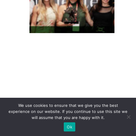
e
m
p
o
c
o
n
q
ui
st
a
P
r
We use cookies to ensure that we give you the best
experience on our website. If you continue to use this site we
ê
will assume that you are happy with it.
m
Ok
io