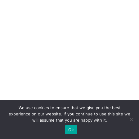
o
W
h
at
s
A
p
p
n
o
v
ar
ej
We use cookies to ensure that we give you the best
experience on our website. If you continue to use this site we
o
will assume that you are happy with it.
di
Ok
gi