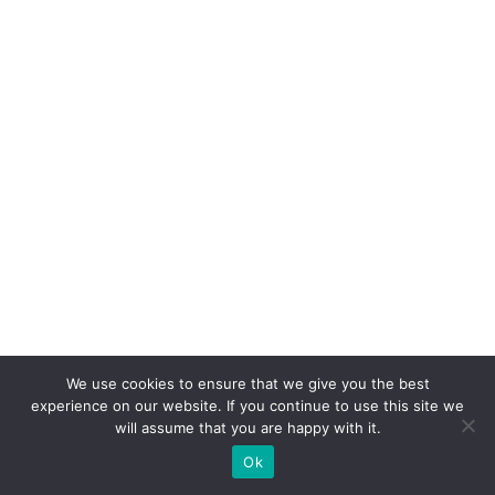
o
m
p
ra
p
r
o
d
u
t
o,
c
o
We use cookies to ensure that we give you the best
m
experience on our website. If you continue to use this site we
will assume that you are happy with it.
p
Ok
ra