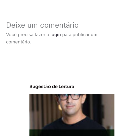
Deixe um comentário
Você precisa fazer o
login
para publicar um
comentário.
Sugestão de Leitura
M
e
r
c
a